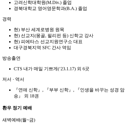
고려신학대학원(M.Div.) 졸업
경북대학교 영어영문학과(B.A.) 졸업
경력
현) 부산 세계로병원 원목
현) 선교지(몽골, 필리핀 등) 신학교 강사
현) 피에타스 선교지원연구소 대표
대구경북지역 SFC 간사 역임
방송출연
CTS 내가 매일 기쁘게(‘23.1.17) 외 6곳
저서 · 역서
『연애 신학』, 『부부 신학』, 『인생을 바꾸는 성경 암
송』 외 18권
환우 정기 예배
새벽예배(월~금)