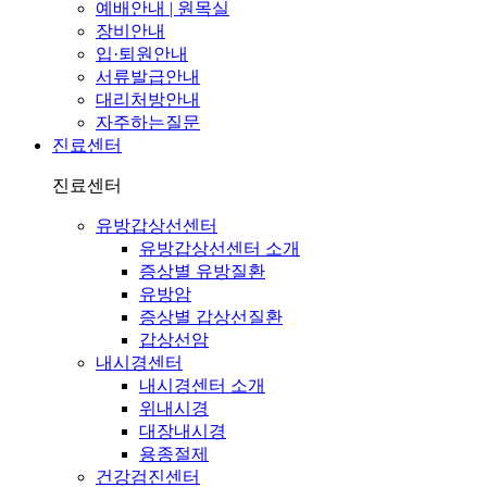
예배안내 | 원목실
장비안내
입·퇴원안내
서류발급안내
대리처방안내
자주하는질문
진료센터
진료센터
유방갑상선센터
유방갑상선센터 소개
증상별 유방질환
유방암
증상별 갑상선질환
갑상선암
내시경센터
내시경센터 소개
위내시경
대장내시경
용종절제
건강검진센터