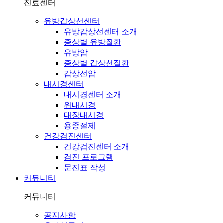
진료센터
유방갑상선센터
유방갑상선센터 소개
증상별 유방질환
유방암
증상별 갑상선질환
갑상선암
내시경센터
내시경센터 소개
위내시경
대장내시경
용종절제
건강검진센터
건강검진센터 소개
검진 프로그램
문진표 작성
커뮤니티
커뮤니티
공지사항