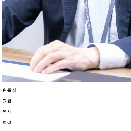
원목실
권율
목사
학력