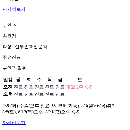
자세히보기
부인과
손원경
과장
|
산부인과전문의
주요진료
부인과 질환
일정
월
화
수
목
금
토
오전
진료
진료
진료
진료
진료
매월 2주 휴진
오후
진료
진료
진료
진료
진료
-
7/28(화) 수술(오후 진료 3시부터 가능), 8/3(월)~6(목)휴가,
8/8(토), 8/13(목)오후, 8/21(금)오후 휴진
자세히보기