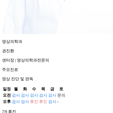
영상의학과
권진환
센터장
|
영상의학과전문의
주요진료
영상 진단 및 판독
일정
월
화
수
목
금
토
오전
검사
검사
검사
검사
검사
문의
오후
검사
검사
휴진
휴진
검사
-
7/9 휴진