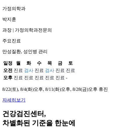
가정의학과
박지훈
과장
|
가정의학과전문의
주요진료
만성질환, 성인병 관리
일정
월
화
수
목
금
토
오전
진료
검사
진료
검사
진료
진료
오후
진료
진료
진료
진료
진료
-
8/22(토), 8/4(화)오후, 8/11(화)오후, 8/28(금)오후 휴진
자세히보기
건강검진센터,
차별화된 기준을 한눈에