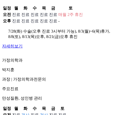
일정
월
화
수
목
금
토
오전
진료
진료
진료
진료
진료
매월 2주 휴진
오후
진료
진료
진료
진료
진료
-
7/28(화) 수술(오후 진료 3시부터 가능), 8/3(월)~6(목)휴가,
8/8(토), 8/13(목)오후, 8/21(금)오후 휴진
자세히보기
가정의학과
박지훈
과장
|
가정의학과전문의
주요진료
만성질환, 성인병 관리
일정
월
화
수
목
금
토
오전
진료
검사
진료
검사
진료
진료