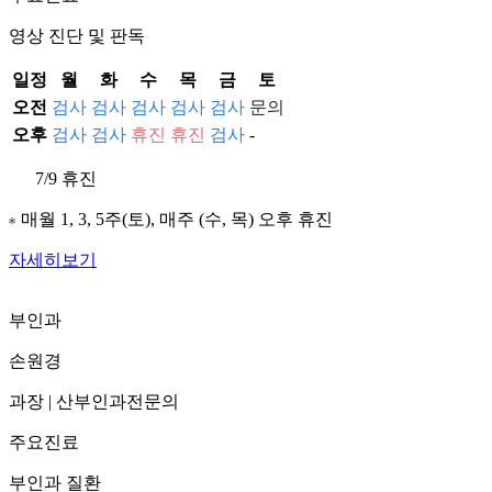
영상 진단 및 판독
일정
월
화
수
목
금
토
오전
검사
검사
검사
검사
검사
문의
오후
검사
검사
휴진
휴진
검사
-
7/9 휴진
매월 1, 3, 5주(토), 매주 (수, 목) 오후 휴진
자세히보기
부인과
손원경
과장
|
산부인과전문의
주요진료
부인과 질환